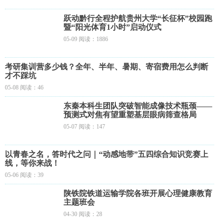
跃动黔行全程护航贵州大学“长征杯”校园跑
暨“阳光体育1小时”启动仪式
05-09 阅读：1886
考研集训营多少钱？全年、半年、暑期、寄宿费用怎么判断
才不踩坑
05-08 阅读：46
东秦本科生团队突破智能成像技术瓶颈——
预测式对焦有望重塑基层眼病筛查格局
05-07 阅读：147
以青春之名，答时代之问｜“动感地带”五四综合知识竞赛上
线，等你来战！
05-06 阅读：39
陕铁院铁道运输学院各班开展心理健康教育
主题班会
04-30 阅读：28