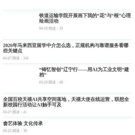
铁道运输学院开展画下我的“花”与“根”心理
绘画活动
04-10 阅读：33
2026年马来西亚留学中介怎么选，正规机构与靠谱服务看哪
些关键点
04-07 阅读：141
“铸忆智创”辽宁行——用AI为工业文明“建
档”
03-29 阅读：49
全国百校天禧AI共享空间落地，天禧大使在线运营，联想全
新校园行活动让AI触手可及
03-27 阅读：41
畲艺体验 文化传承
03-22 阅读：38