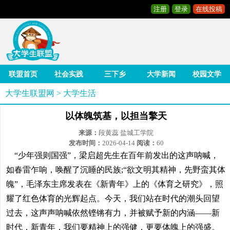
注册
登录
在线投稿
联盟首页
社会实践
三下乡
大学新闻
校园文学
大学生联盟网
>
大学生活
以体魄筑基，以担当擎天
来源：
段黄蕊 盐城工学院
发布时间：
2026-04-14
阅读：
60
“少年强则国强”，梁启超先生在百年前发出的这声呐喊，
如春雷乍响，唤醒了沉睡的民族;“欲文明其精神，先野蛮其体
魄”，毛泽东主席发表在《新青年》上的《体育之研究》，照
耀了红色体育的光辉起点。今天，我们站在时代的潮头回望
过去，这声声呐喊依然铿锵有力，并被赋予新的内涵——新
时代，新青年，我们要精神上的强健，更要体魄上的强盛。