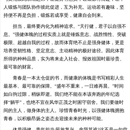
人锻炼与团队协作彼此促进，互为补充。运动若有趣味，坚
持便不再是负担，锻炼若成享受，健康自会到来。
担当，最终要内化为精神追求。“天行健，君子以自强不
息。”强健体魄的过程实质上就是锤炼意志、战胜惰性、突破
极限、超越自我的过程，故而体育绝不止是强身健体，更是
培养坚韧性格、坚定意志、主动精神的极好途径。因此体育
所得的种种品质，实为将来走入社会、报效祖国时最珍贵、
最可靠的财富。
青春是一本太仓促的书，而健康的体魄是书写精彩人生
最基本、最可靠的保障。“盛年不重来，一日难再晨。”时间
如白驹过隙，稍纵即逝。我们绝不能在本该奔跑的年纪选
择“躺平”，也绝不宜在风华正茂之时困守宿舍。我们要做时
间的主人，做身体的主人。珍惜青春时光，以强健体魄拥抱
青春，以积极昂扬之姿态去迎接未来的种种可能。
体质强健，青年担当;民族复兴，舍我其谁?这不是一句空