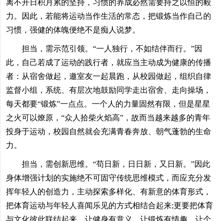
离不开日积月累的坚持，习惯的养成必然需要持之以恒的毅
力。因此，若能将运动当作生活的常态，把锻炼当作自己的
习惯，强健的体魄便绝不是痴人说梦。
担当，需示范引领。“一人独行，不如结伴而行。”因
此，自己若成了运动的践行者，就应当主动成为健康的传播
者：从宿舍做起，邀室友一起晨跑，从校园做起，组织自律
监督小组，系统、有层次地鼓励同学走出宿舍、走向操场，
每天都要“锻炼”一点点。一个人的力量固然有限，但是星星
之火可以燎原，“众人拾柴火焰高”，故而当越来越多的青年
投身于运动，校园自然就会充满青春奔放、朝气蓬勃的生命
力。
担当，需创新思维。“苟日新，日日新，又日新。”因此
身体增强计划的实施绝不可固守传统思维模式，而应充分发
挥年轻人的创造力，主动探索多样化、有新意的体育形式，
把体育运动与年轻人喜闻乐见的方式相结合起来;更要把体育
与文化彼此联结起来，让健身有意义，让锻炼有情趣，让个