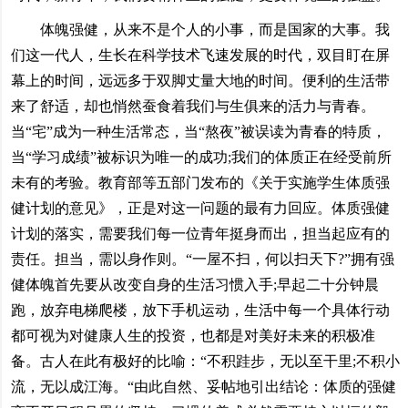
体魄强健，从来不是个人的小事，而是国家的大事。我
们这一代人，生长在科学技术飞速发展的时代，双目盯在屏
幕上的时间，远远多于双脚丈量大地的时间。便利的生活带
来了舒适，却也悄然蚕食着我们与生俱来的活力与青春。
当“宅”成为一种生活常态，当“熬夜”被误读为青春的特质，
当“学习成绩”被标识为唯一的成功;我们的体质正在经受前所
未有的考验。教育部等五部门发布的《关于实施学生体质强
健计划的意见》，正是对这一问题的最有力回应。体质强健
计划的落实，需要我们每一位青年挺身而出，担当起应有的
责任。担当，需以身作则。“一屋不扫，何以扫天下?”拥有强
健体魄首先要从改变自身的生活习惯入手;早起二十分钟晨
跑，放弃电梯爬楼，放下手机运动，生活中每一个具体行动
都可视为对健康人生的投资，也都是对美好未来的积极准
备。古人在此有极好的比喻：“不积跬步，无以至干里;不积小
流，无以成江海。“由此自然、妥帖地引出结论：体质的强健