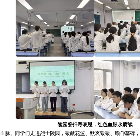
陵园祭扫寄哀思，红色血脉永赓续
血脉。同学们走进烈士陵园，敬献花篮、默哀致敬、瞻仰墓碑，