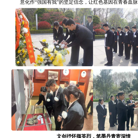
意化作“强国有我”的坚定信念，让红色基因在青春血
文创抒怀颂英烈，笔墨丹青寄深情