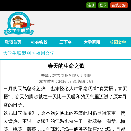
注册
登录
在线投稿
联盟首页
社会实践
三下乡
大学新闻
校园文学
大学生联盟网
>
校园文学
春天的生命之歌
来源：
韩艺 泰州学院人文学院
发布时间：
2026-03-31
阅读：
68
三月的天气忽冷忽热，也难怪老人时常念叨着“春要捂，春要
捂”，春天的脚步就在一天比一天暖和的天气里迈进了原本寻
常的日子。
这几日气温骤升，原本匆匆换上的春装此时仍显得笨重，使
人燥热。不过，这骤升的气温也催生了一批花朵，海棠、梅
花、桃花、蔷薇……全部和赶场一般整齐端庄地出场，且都