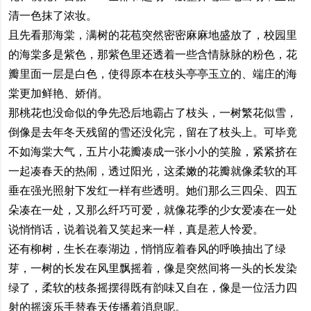
清一色抹了浓妆。
且先看那海棠，满树的花苞突然密密麻麻地盛放了，校园里
的海棠多是紫色，那紫色里还透着一些含情脉脉的粉色，花
瓣里面一层是白色，使得原本在枝头亭亭玉立的、端庄的海
棠更加鲜艳、娇俏。
那桃花也没命似的争先恐后地霸占了枝头，一树繁花似雪，
倒像是去年冬天残留的雪还没化完，留在了枝头上。可毕竟
不如海棠大气，五片小花瓣凑成一张小小的笑脸，紧紧挤在
一起凑春天的热闹，透过阳光，这柔嫩的花瓣就像柔软的耳
垂在强光照射下发红一样有些透明。她们那么三四朵、四五
朵凑在一处，又那么纤巧可爱，就像花季的少女爱凑在一处
说悄悄话，说着说着又笑起来一样，真是惹人怜爱。
还有柳树，生长在泰湖边，悄悄应着春风的呼唤抽出了绿
芽，一树的长发在风里飘摇着，像是突然间将一头的长发染
绿了，柔软的枝条摇摆得既有韵味又自在，像是一位活力四
射的摇滚乐手替春天传播着消息呢。