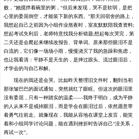
败，”她搅拌着碗里的粥，“但后来发现，哭不是软弱，是把
心里的委屈倒空，才能装下新的东西。”那天回宿舍的路上，
我想起自己之前因为小组作业熬夜时，室友默默陪我查资料;
想起考试失利后，老师特意找我分析错题;想起每次哭完，第
二天还是会爬起来继续改报告、背单词。原来那些眼泪不是
白流的，它们像一场场小雨，慢慢浇灭了我的急躁和焦虑，
也让我看清：平静不是天生的，是摔过跟头、流过眼泪后，
才学会的与自己和解。
现在的我还是会哭。比如昨天整理旧文件时，翻到当初
那张皱巴巴的面试通知，突然就红了眼眶。但这次的眼泪里
没有委屈，只有一种踏实的温柔——我终于明白，成为平静
的人从来不是戒掉眼泪，而是学会在眼泪过后，依然愿意带
着勇气往前走。就像现在，我能从容地在课堂上发言，能笑
着和小组同学讨论问题，能在遇到挫折时告诉自己“没关系，
再试一次”。