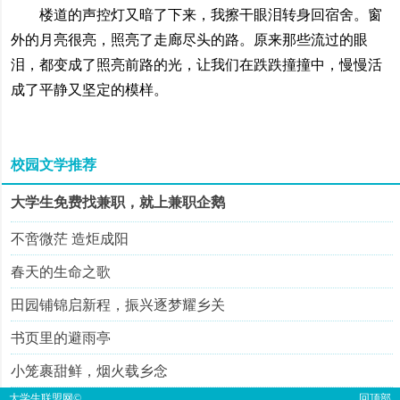
楼道的声控灯又暗了下来，我擦干眼泪转身回宿舍。窗
外的月亮很亮，照亮了走廊尽头的路。原来那些流过的眼
泪，都变成了照亮前路的光，让我们在跌跌撞撞中，慢慢活
成了平静又坚定的模样。
校园文学推荐
大学生免费找兼职，就上兼职企鹅
不啻微茫 造炬成阳
春天的生命之歌
田园铺锦启新程，振兴逐梦耀乡关
书页里的避雨亭
小笼裹甜鲜，烟火载乡念
大学生联盟网
©
回顶部