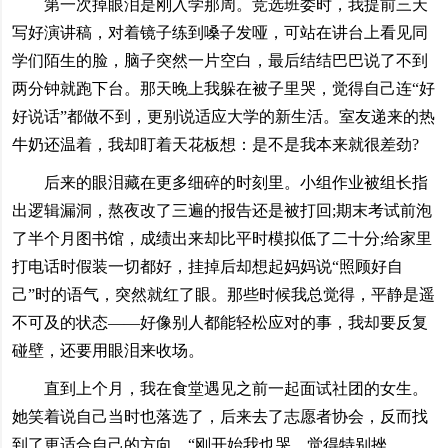
第一次掉眼泪是刚入学那周。竞选班委时，我提前三天
写好演讲稿，对着镜子练到嗓子发哑，可站在讲台上看见同
学们陌生的脸，脑子突然一片空白，最后结结巴巴说了不到
两分钟就跑下台。那天晚上我躲在被子里哭，觉得自己连“好
好说话”都做不到，更别说适应大学的新生活。室友递来的热
牛奶还温着，我却盯着天花板想：是不是我本来就很差劲?
后来的眼泪藏在更多细碎的时刻里。小组作业被组长指
出逻辑漏洞，熬夜改了三遍的报告还是被打回;期末考试前泡
了半个月图书馆，成绩出来却比平时模拟低了二十分;给家里
打电话时假装一切都好，挂掉后却想起妈妈说“照顾好自
己”时的语气，突然就红了眼。那些时候我总觉得，平静是遥
不可及的状态——好像别人都能轻松应对的事，我却要反复
碰壁，还要用眼泪来收场。
直到上个月，我在食堂遇见之前一起面试社团的女生。
她笑着说自己当时也落选了，后来去了志愿者协会，反而找
到了更适合自己的方向。“刚开始我也哭，觉得特别挫