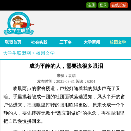
注册
登录
在线投稿
联盟首页
社会实践
三下乡
大学新闻
校园文学
大学生联盟网
>
校园文学
成为平静的人，需要流很多眼泪
来源：
袁瑞
发布时间：
2025-08-31
阅读：
6204
凌晨两点的宿舍楼道，声控灯随着我的脚步声亮了又
暗。手里攥着皱成一团的社团面试落选通知，风从半开的窗
户钻进来，把眼眶里打转的眼泪吹得更凶。原来长成一个平
静的人，要先摔碎无数个“想立刻做好”的执念，再在眼泪里
把自己慢慢拼回来。