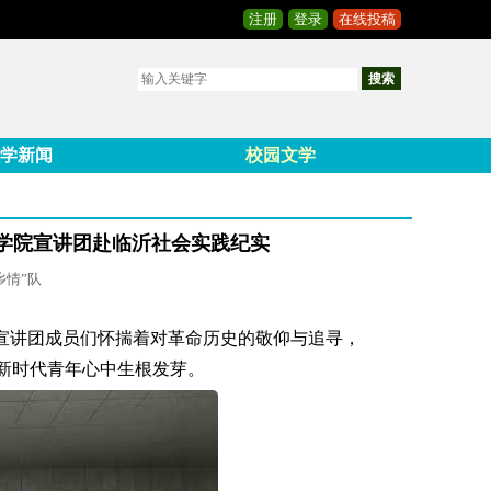
注册
登录
在线投稿
搜索
学新闻
校园文学
学院宣讲团赴临沂社会实践纪实
乡情”队
精神宣讲团成员们怀揣着对革命历史的敬仰与追寻，
新时代青年心中生根发芽。