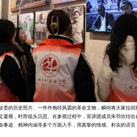
珍贵的历史照片、一件件饱经风霜的革命文物，瞬间将大家拉回
足凝视，时而低头沉思。在参观过程中，宣讲团成员朱羽欣结合
命事迹、精神内涵等多个方面入手，用真挚的情感、朴实的语言