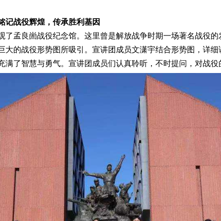
铭记战役辉煌，传承胜利基因
参观了孟良崮战役纪念馆。这里曾是解放战争时期一场著名战役
巨大的战役形势图所吸引。宣讲团成员文潇宇结合形势图，详细
充满了智慧与勇气。宣讲团成员们认真聆听，不时提问，对战役