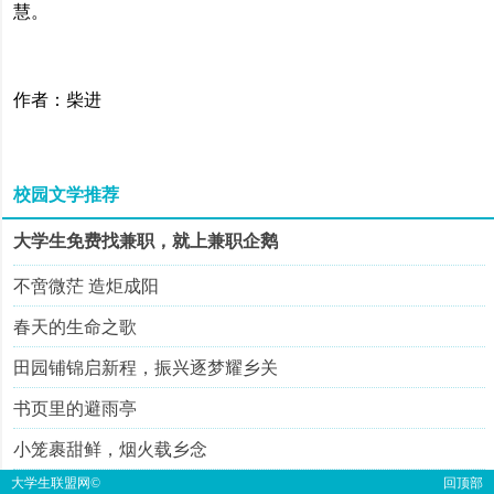
慧。
作者：柴进
校园文学推荐
大学生免费找兼职，就上兼职企鹅
不啻微茫 造炬成阳
春天的生命之歌
田园铺锦启新程，振兴逐梦耀乡关
书页里的避雨亭
小笼裹甜鲜，烟火载乡念
大学生联盟网
©
回顶部