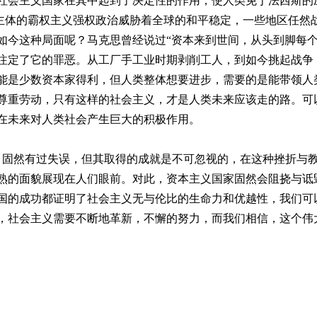
社会主义国家在其中起到了决定性的作用，使人类免于法西斯的
体的霸权主义强权政治威胁着全球的和平稳定，一些地区任然战
如今这种局面呢？马克思曾经说过“资本来到世间，从头到脚每个
注定了它的罪恶。从工厂手工业时期剥削工人，到如今挑起战争
能是少数资本家得利，但人类整体想要进步，需要的是能带领人
尊重劳动，只有这样的社会主义，才是人类未来应该走的路。可
在未来对人类社会产生巨大的积极作用。
然有过失误，但其取得的成就是不可忽视的，在这种挫折与教
熟的面貌展现在人们眼前。对此，资本主义国家固然会阻挠与诋
国的成功都证明了社会主义无与伦比的生命力和优越性，我们可
，社会主义需要不断地革新，不懈的努力，而我们相信，这个伟