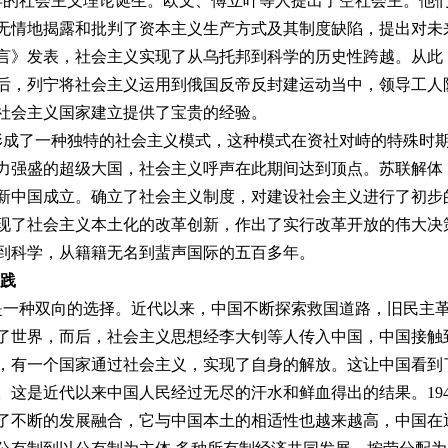
的社会主义理论诞生。欧文、傅立叶等人提出了空社会主。他
无情地揭露和批判了资本主义生产方式及其制度缺陷，提出对未
党宣言》发表，社会主义实现了从乌托邦到科学的历史性跨越。从
后，列宁将社会主义运用到俄国反帝反封建运动当中，领导工人
社会主义国家建立提供了宝贵的经验。
形成了一种独特的社会主义模式，这种模式在资社对峙的特殊时
力强盛的超级大国，社会主义呼声在此期间达到顶点。苏联解体
年，新中国成立。确立了社会主义制度，对建设社会主义进行了初
现了社会主义本土化的改革创新，作出了实行改革开放的伟大决
到科学，从籍籍无名到蜚声国际的五百多年。
实践
种双向的选择。近代以来，中国不断探索救国道路，旧民主革
了世界，而后，社会主义思想经李大钊等人传入中国，中国接触
，有一个国家通过社会主义，实现了自身的解放。这让中国看到
。这是近代以来中国人民经过无尽的汗水和鲜血得出的结果。19
了不断的发展融合，它与中国本土的相适性也越来越高，中国在