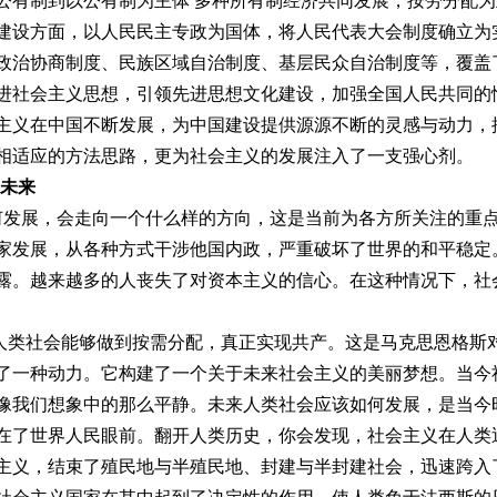
公有制到以公有制为主体 多种所有制经济共同发展，按劳分配
建设方面，以人民民主专政为国体，将人民代表大会制度确立为
政治协商制度、民族区域自治制度、基层民众自治制度等，覆盖
进社会主义思想，引领先进思想文化建设，加强全国人民共同的
主义在中国不断发展，为中国建设提供源源不断的灵感与动力，
相适应的方法思路，更为社会主义的发展注入了一支强心剂。
的未来
展，会走向一个什么样的方向，这是当前为各方所关注的重点
家发展，从各种方式干涉他国内政，严重破坏了世界的和平稳定
露。越来越多的人丧失了对资本主义的信心。在这种情况下，社
类社会能够做到按需分配，真正实现共产。这是马克思恩格斯对
了一种动力。它构建了一个关于未来社会主义的美丽梦想。当今
像我们想象中的那么平静。未来人类社会应该如何发展，是当今
在了世界人民眼前。翻开人类历史，你会发现，社会主义在人类
主义，结束了殖民地与半殖民地、封建与半封建社会，迅速跨入