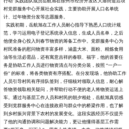
行动”实践团队成员岳航旭在徐州市经济开发区大庙街道后坝
村党群服务中心开展社会实践，主要协助开展人口名单统
计、过年物资分发等志愿服务。
实践初期，岳航旭在工作人员耐心指导下熟悉人口统计规
范，学习运用电子登记系统录入信息，生成人员名单，之后
他便全身心投入到春节物资的筹备工作中。党群服务中心为
村民准备的慰问物资丰富多样，涵盖大米、面粉、精炼食用
油等生活必需品，还有寓意吉祥的春联、福字，他的首要任
务是协助工作人员进行物资清点与分类分装，按照 “一户一
份” 的标准，将各类物资有序搭配。在分发现场，他协助工作
人员引导村民有序排队签到，仔细核对领取人信息，耐心解
答物资领取相关疑问，并帮助行动不便的老人将物资运送上
车。通过与基层工作人员和村民的朝夕相处，岳航旭真切感
受到党群服务中心在连接政府与群众中的桥梁作用，也了解
到乡村振兴背景下农村的发展变化。这段实践经历不仅提升
了他的沟通协调和问题解决能力，更让他懂得基层工作需