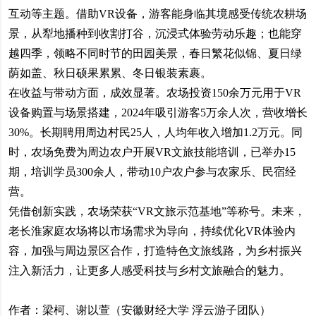
互动等主题。借助VR设备，游客能身临其境感受传统农耕场
景，从犁地播种到收割打谷，沉浸式体验劳动乐趣；也能穿
越四季，领略不同时节的田园美景，春日繁花似锦、夏日绿
荫如盖、秋日硕果累累、冬日银装素裹。
在收益与带动方面，成效显著。农场投资150余万元用于VR
设备购置与场景搭建，2024年吸引游客5万余人次，营收增长
30%。长期聘用周边村民25人，人均年收入增加1.2万元。同
时，农场免费为周边农户开展VR文旅技能培训，已举办15
期，培训学员300余人，带动10户农户参与农家乐、民宿经
营。
凭借创新实践，农场荣获“VR文旅示范基地”等称号。未来，
老长淮家庭农场将以市场需求为导向，持续优化VR体验内
容，加强与周边景区合作，打造特色文旅线路，为乡村振兴
注入新活力，让更多人感受科技与乡村文旅融合的魅力。
作者：梁柯、谢以萱（安徽财经大学 浮云游子团队）