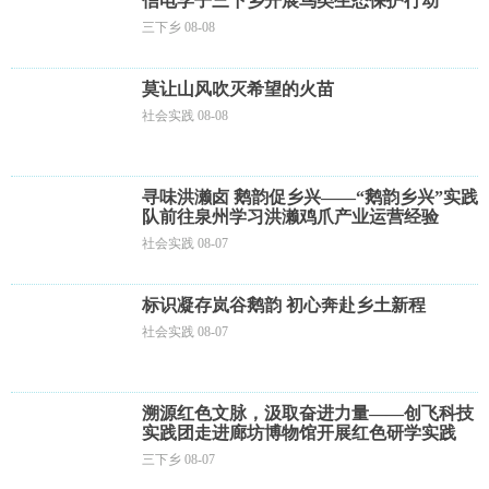
信电学子三下乡开展鸟类生态保护行动
三下乡 08-08
莫让山风吹灭希望的火苗
社会实践 08-08
寻味洪濑卤 鹅韵促乡兴——“鹅韵乡兴”实践
队前往泉州学习洪濑鸡爪产业运营经验
社会实践 08-07
标识凝存岚谷鹅韵 初心奔赴乡土新程
社会实践 08-07
溯源红色文脉，汲取奋进力量——创飞科技
实践团走进廊坊博物馆开展红色研学实践
三下乡 08-07